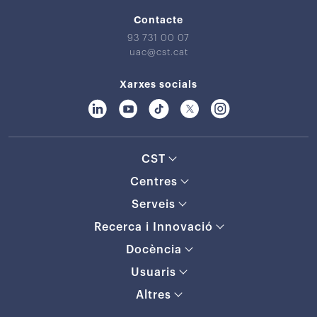
Contacte
93 731 00 07
uac@cst.cat
Xarxes socials
CST
Centres
Serveis
Recerca i Innovació
Docència
Usuaris
Altres