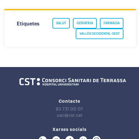
Etiquetes
SALUT
GERIATRIA
FARMÀCIA
VALLÈS OCCIDENTAL OEST
Contacte
93 731 00 07
uac@cst.cat
Xarxes socials