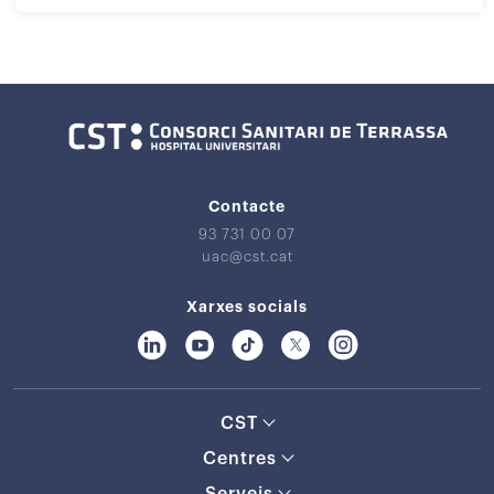
Contacte
93 731 00 07
uac@cst.cat
Xarxes socials
CST
Centres
Serveis