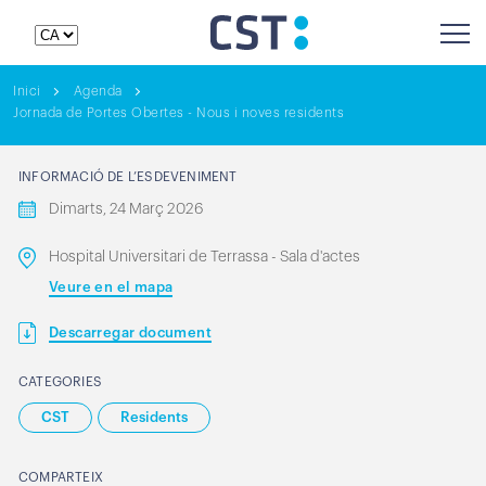
Inici
Agenda
Jornada de Portes Obertes - Nous i noves residents
INFORMACIÓ DE L’ESDEVENIMENT
Dimarts, 24 Març 2026
Hospital Universitari de Terrassa - Sala d'actes
Veure en el mapa
Descarregar document
CATEGORIES
CST
Residents
COMPARTEIX