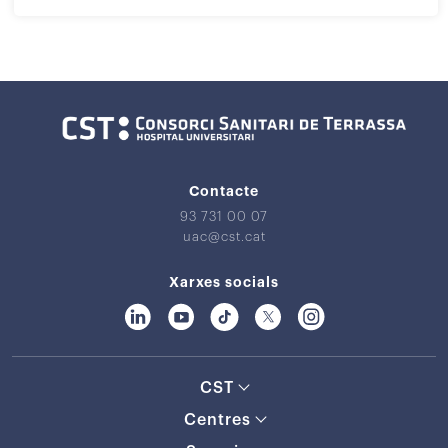
Contacte
93 731 00 07
uac@cst.cat
Xarxes socials
CST
Centres