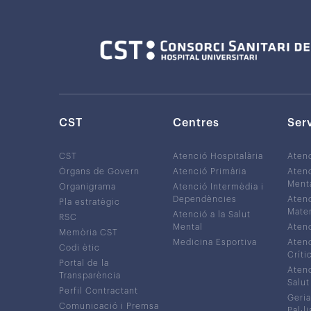
CST
Centres
Ser
CST
Atenció Hospitalària
Aten
Òrgans de Govern
Atenció Primària
Atenc
Ment
Organigrama
Atenció Intermèdia i
Dependències
Atenc
Pla estratègic
Mater
Atenció a la Salut
RSC
Mental
Atenc
Memòria CST
Medicina Esportiva
Atenc
Codi ètic
Críti
Portal de la
Atenc
Transparència
Salut
Perfil Contractant
Geria
Comunicació i Premsa
Pal·li