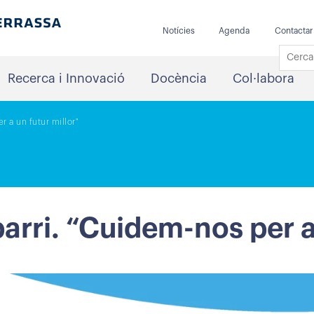
Notícies
Agenda
Contactar
Recerca i Innovació
Docència
Col·labora
r a un futur millor"
barri. “Cuidem-nos per a