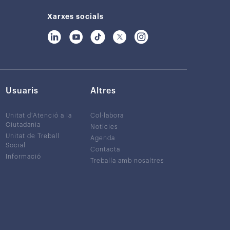
Xarxes socials
Usuaris
Altres
Unitat d’Atenció a la
Col·labora
Ciutadania
Notícies
Unitat de Treball
Agenda
Social
Contacta
Informació
Treballa amb nosaltres