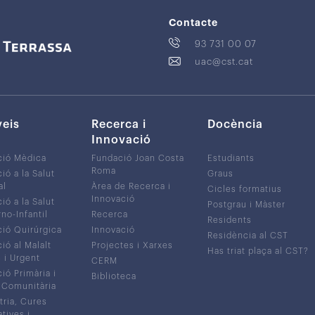
Contacte
93 731 00 07
uac@cst.cat
veis
Recerca i
Docència
Innovació
ció Mèdica
Fundació Joan Costa
Estudiants
Roma
ió a la Salut
Graus
al
Àrea de Recerca i
Cicles formatius
Innovació
ió a la Salut
Postgrau i Màster
no-Infantil
Recerca
Residents
ió Quirúrgica
Innovació
Residència al CST
ió al Malalt
Projectes i Xarxes
Has triat plaça al CST?
c i Urgent
CERM
ió Primària i
Biblioteca
 Comunitària
tria, Cures
atives i