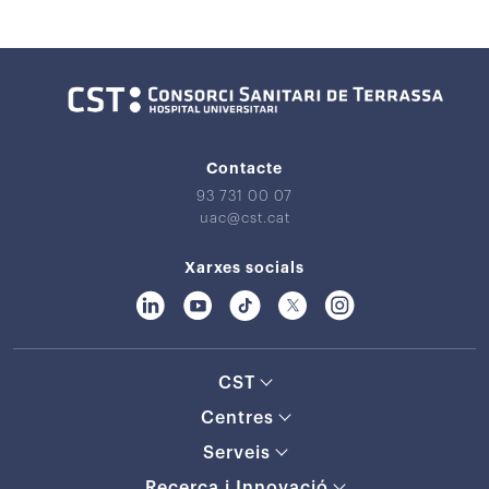
Contacte
93 731 00 07
uac@cst.cat
Xarxes socials
CST
Centres
Serveis
Recerca i Innovació