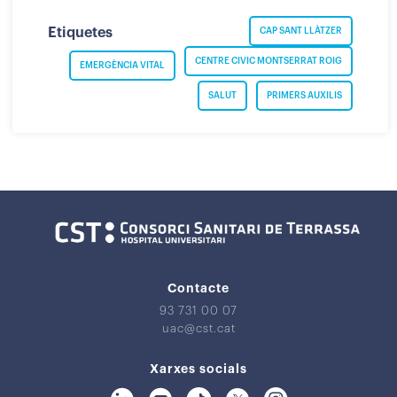
Etiquetes
CAP SANT LLÀTZER
CENTRE CIVIC MONTSERRAT ROIG
EMERGÈNCIA VITAL
SALUT
PRIMERS AUXILIS
Contacte
93 731 00 07
uac@cst.cat
Xarxes socials