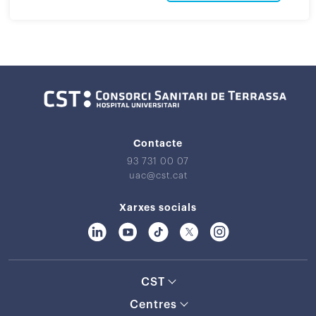
Contacte
93 731 00 07
uac@cst.cat
Xarxes socials
CST
Centres