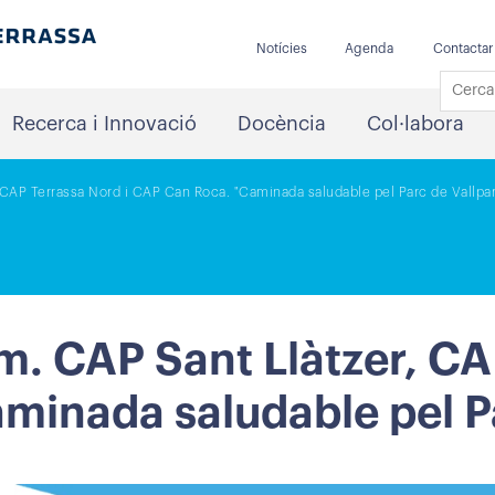
Notícies
Agenda
Contactar
Recerca i Innovació
Docència
Col·labora
CAP Terrassa Nord i CAP Can Roca. "Caminada saludable pel Parc de Vallpar
 CAP Sant Llàtzer, CAP
inada saludable pel Pa