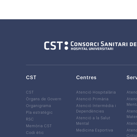
CST
Centres
Ser
CST
Atenció Hospitalària
Aten
Òrgans de Govern
Atenció Primària
Atenc
Ment
Organigrama
Atenció Intermèdia i
Dependències
Atenc
Pla estratègic
Mater
Atenció a la Salut
RSC
Mental
Atenc
Memòria CST
Medicina Esportiva
Atenc
Codi ètic
Críti