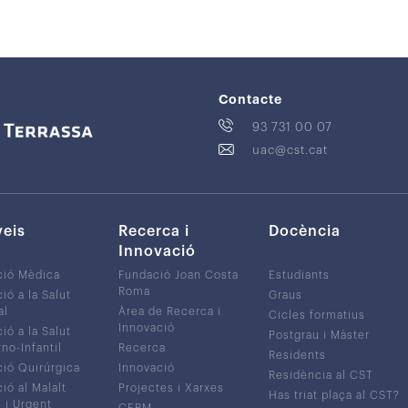
Contacte
93 731 00 07
uac@cst.cat
veis
Recerca i
Docència
Innovació
ció Mèdica
Fundació Joan Costa
Estudiants
Roma
ió a la Salut
Graus
al
Àrea de Recerca i
Cicles formatius
Innovació
ió a la Salut
Postgrau i Màster
no-Infantil
Recerca
Residents
ió Quirúrgica
Innovació
Residència al CST
ió al Malalt
Projectes i Xarxes
Has triat plaça al CST?
c i Urgent