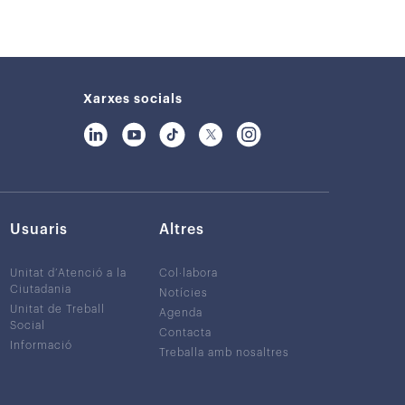
Xarxes socials
Usuaris
Altres
Unitat d’Atenció a la
Col·labora
Ciutadania
Notícies
Unitat de Treball
Agenda
Social
Contacta
Informació
Treballa amb nosaltres