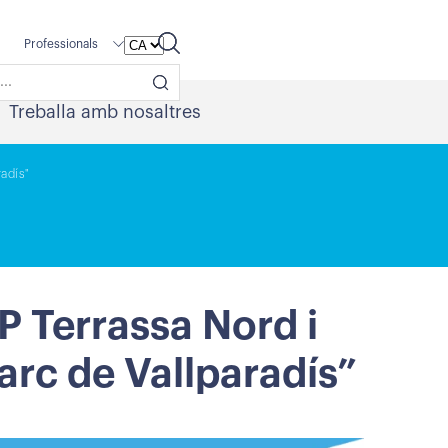
Professionals
Treballa amb nosaltres
adís"
 Terrassa Nord i
rc de Vallparadís”