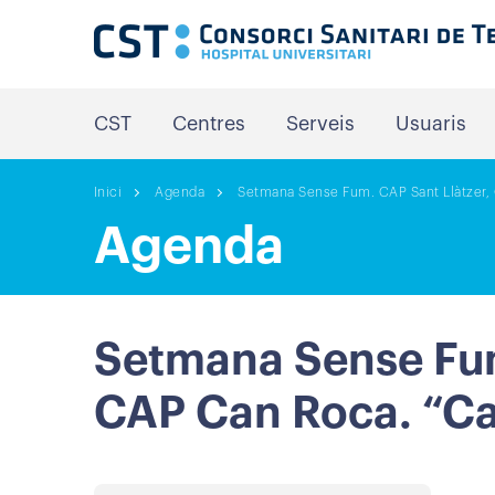
CST
Centres
Serveis
Usuaris
Inici
Agenda
Setmana Sense Fum. CAP Sant Llàtzer, 
Agenda
Setmana Sense Fum.
CAP Can Roca. “Cam