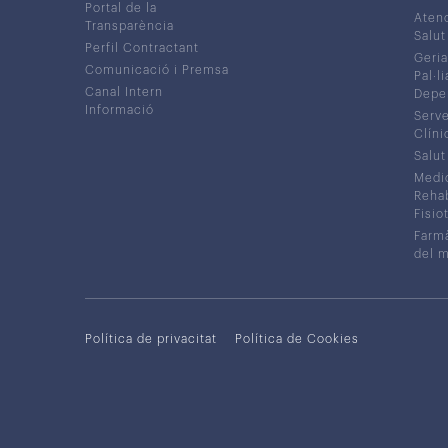
Portal de la
Atenc
Transparència
Salut
Perfil Contractant
Geria
Comunicació i Premsa
Pal·li
Canal Intern
Depe
Informació
Serve
Clíni
Salut
Medic
Rehabi
Fisiot
Farmà
del 
Política de privacitat
Política de Cookies