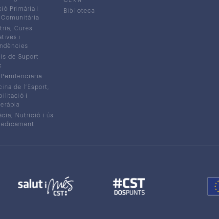
CERM
ió Primària i
Biblioteca
 Comunitària
tria, Cures
atives i
ndències
is de Suport
c
 Penitenciària
ina de l’Esport,
litació i
eràpia
cia, Nutrició i ús
medicament