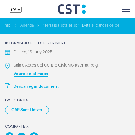
Inici
Agenda
"Terrassa sota el sol". Evita el càncer de pell
INFORMACIÓ DE L’ESDEVENIMENT
Dilluns, 16 Juny 2025
Sala d'Actes del Centre CívicMontserrat Roig
Veure en el mapa
Descarregar document
CATEGORIES
CAP Sant Llàtzer
COMPARTEIX