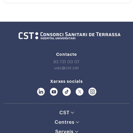
Contacte
93 731 00 07
uac@cst.cat
Xarxes socials
CST
Centres
Serveis