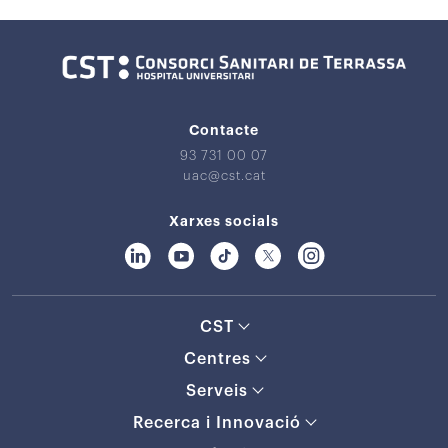
Contacte
93 731 00 07
uac@cst.cat
Xarxes socials
CST
Centres
Serveis
Recerca i Innovació