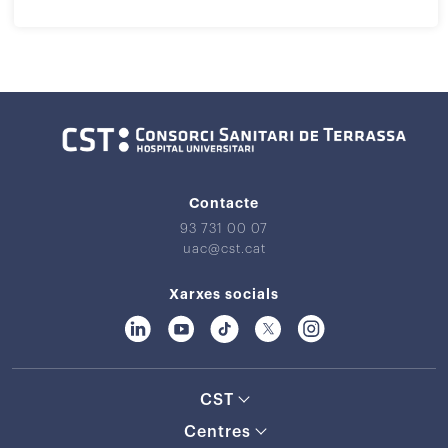
Contacte
93 731 00 07
uac@cst.cat
Xarxes socials
CST
Centres