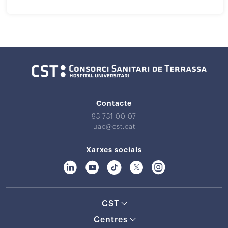
Contacte
93 731 00 07
uac@cst.cat
Xarxes socials
CST
Centres