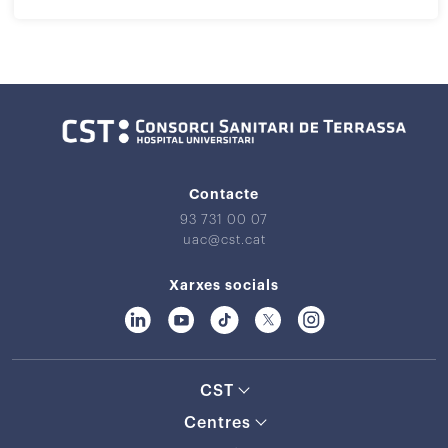
Contacte
93 731 00 07
uac@cst.cat
Xarxes socials
CST
Centres