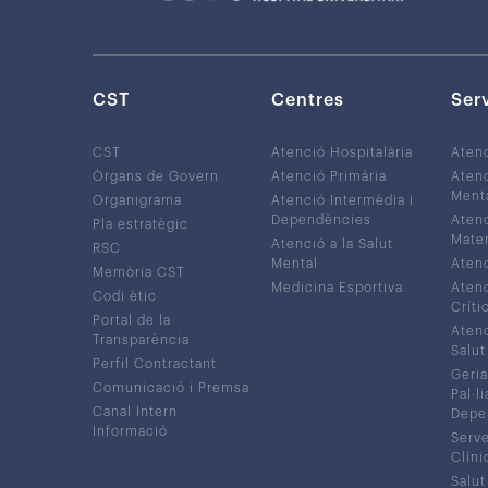
CST
Centres
Ser
CST
Atenció Hospitalària
Aten
Òrgans de Govern
Atenció Primària
Atenc
Ment
Organigrama
Atenció Intermèdia i
Dependències
Atenc
Pla estratègic
Mater
Atenció a la Salut
RSC
Mental
Atenc
Memòria CST
Medicina Esportiva
Atenc
Codi ètic
Críti
Portal de la
Atenc
Transparència
Salut
Perfil Contractant
Geria
Comunicació i Premsa
Pal·li
Canal Intern
Depe
Informació
Serve
Clíni
Salut