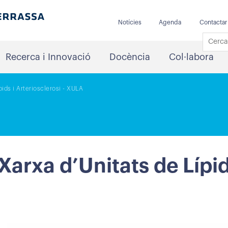
Notícies
Agenda
Contactar
Recerca i Innovació
Docència
Col·labora
ids i Arteriosclerosi - XULA
arxa d’Unitats de Lípids