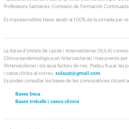
Professions Sanitàries -Comisión de Formación Continuada 
És imprescindible haver asistit al 100% de la jornada per reb
La Xarxa d’Unitats de Lípids i Arteriosclerosi (XULA) conv
Clínica-epidemiològica en Arteriosclerosi i tres premis per
l’Arteriosclerosi i els seus factors de risc. Podeu lliurar le
i casos clínics al correu:
xulacat@gmail.com
.
Es poden consultar les bases de les convocatòries clicant a
Bases beca
Bases treballs i casos clínics