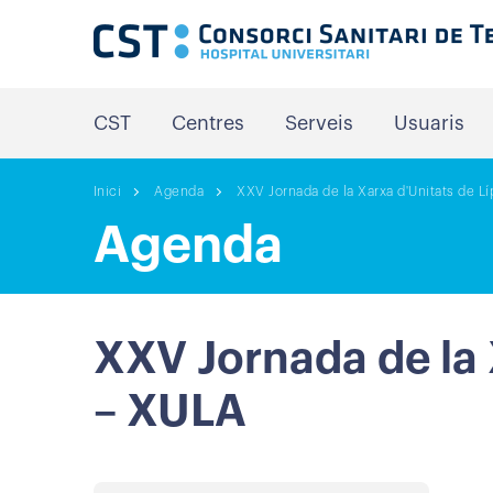
CST
Centres
Serveis
Usuaris
Inici
Agenda
XXV Jornada de la Xarxa d'Unitats de Líp
Agenda
XXV Jornada de la X
– XULA