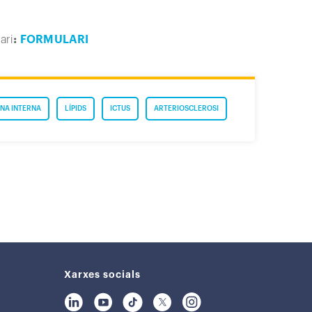
ari
:
FORMULARI
NA INTERNA
LÍPIDS
ICTUS
ARTERIOSCLEROSI
Xarxes socials