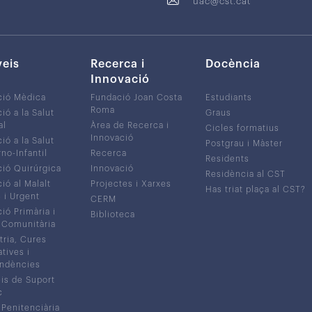
uac@cst.cat
veis
Recerca i
Docència
Innovació
ció Mèdica
Fundació Joan Costa
Estudiants
Roma
ió a la Salut
Graus
al
Àrea de Recerca i
Cicles formatius
Innovació
ió a la Salut
Postgrau i Màster
no-Infantil
Recerca
Residents
ió Quirúrgica
Innovació
Residència al CST
ió al Malalt
Projectes i Xarxes
Has triat plaça al CST?
c i Urgent
CERM
ió Primària i
Biblioteca
 Comunitària
tria, Cures
atives i
ndències
is de Suport
c
 Penitenciària