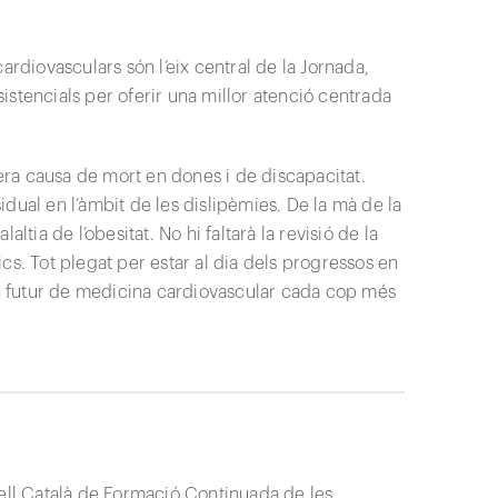
 cardiovasculars són l’eix central de la Jornada,
ssistencials per oferir una millor atenció centrada
mera causa de mort en dones i de discapacitat.
dual en l’àmbit de les dislipèmies. De la mà de la
ltia de l’obesitat. No hi faltarà la revisió de la
nics. Tot plegat per estar al dia dels progressos en
 futur de medicina cardiovascular cada cop més
sell Català de Formació Continuada de les