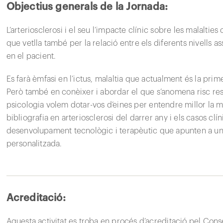
Objectius generals de la Jornada:
L’arteriosclerosi i el seu l’impacte clínic sobre les malalties
que vetlla també per la relació entre els diferents nivells a
en el pacient.
Es farà èmfasi en l’ictus, malaltia que actualment és la pri
Però també en conèixer i abordar el que s’anomena risc resi
psicologia volem dotar-vos d’eines per entendre millor la mala
bibliografia en arteriosclerosi del darrer any i els casos clí
desenvolupament tecnològic i terapèutic que apunten a un
personalitzada.
Acreditació:
Aquesta activitat es troba en procés d’acreditació pel Con