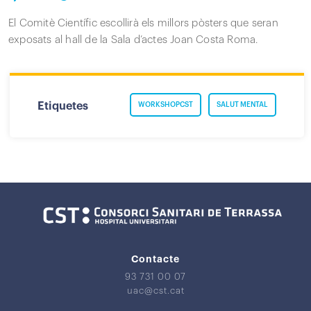
El Comitè Científic escollirà els millors pòsters que seran
exposats al hall de la Sala d’actes Joan Costa Roma.
Etiquetes
WORKSHOPCST
SALUT MENTAL
Contacte
93 731 00 07
uac@cst.cat