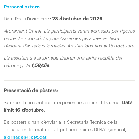
Personal extern
Data límit d’inscripció
: 23 d’octubre de 2026
Aforament limitat. Els participants seran admesos per
rigorós
ordre d’inscripció. Es prioritzaran les persones en llista
d’espera d’anteriors jornades. Anul·lacions fins al 15 d’octubre.
Els assistents a la jornada tindran una tarifa reduïda del
pàrquing de
1,5€/dia
.
Presentació de pòsters:
S’admet la presentació d’experiències sobre el Trauma.
Data
límit 16 d’octubre
.
Els pòsters s’han d’enviar a la Secretaria Tècnica de la
Jornada en format digital .pdf amb mides DINA1 (vertical).
sjornades@cst.cat