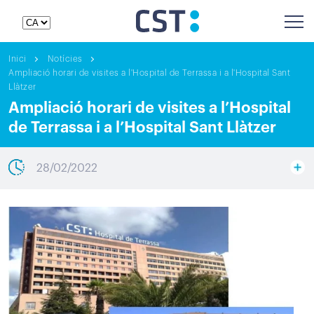
Inici
Notícies
Ampliació horari de visites a l'Hospital de Terrassa i a l'Hospital Sant
Llàtzer
Ampliació horari de visites a l’Hospital
de Terrassa i a l’Hospital Sant Llàtzer
28/02/2022