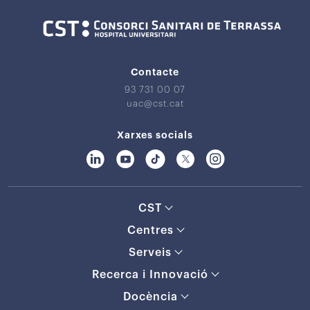
Contacte
93 731 00 07
uac@cst.cat
Xarxes socials
CST
Centres
Serveis
Recerca i Innovació
Docència