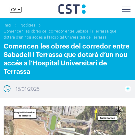
Inici
Notícies
Comencen les obres del corredor entre Sabadell i Terrassa que
dotarà d’un nou accés a l’Hospital Universitari de Terrassa
Comencen les obres del corredor entre
Sabadell i Terrassa que dotarà d’un nou
accés a l’Hospital Universitari de
Terrassa
15/01/2025