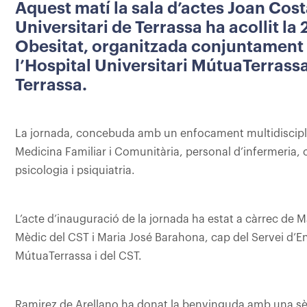
Aquest matí la sala d’actes Joan Cos
Universitari de Terrassa ha acollit la
Obesitat, organitzada conjuntament 
l’Hospital Universitari MútuaTerrassa
Terrassa.
La jornada, concebuda amb un enfocament multidiscipli
Medicina Familiar i Comunitària, personal d’infermeria, ci
psicologia i psiquiatria.
L’acte d’inauguració de la jornada ha estat a càrrec de M
Mèdic del CST i Maria José Barahona, cap del Servei d’E
MútuaTerrassa i del CST.
Ramirez de Arellano ha donat la benvinguda amb una sèr