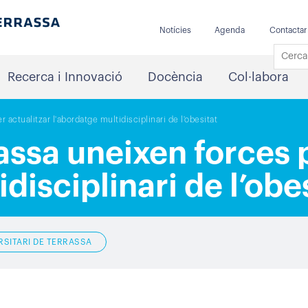
Notícies
Agenda
Contactar
Recerca i Innovació
Docència
Col·labora
actualitzar l'abordatge multidisciplinari de l'obesitat
ssa uneixen forces p
disciplinari de l’obe
RSITARI DE TERRASSA