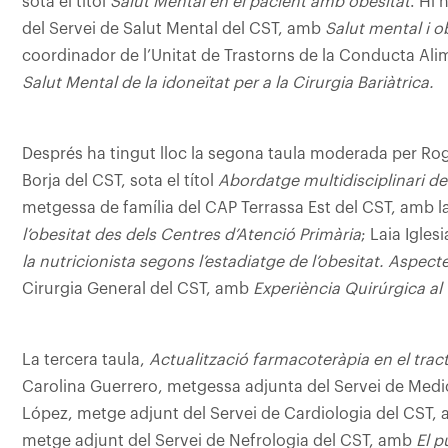
sota el títol
Salut Mental en el pacient amb obesitat
. Hi 
del Servei de Salut Mental del CST, amb
Salut mental i o
coordinador de l’Unitat de Trastorns de la Conducta Ali
Salut Mental de la idoneïtat per a la Cirurgia Bariàtrica.
Després ha tingut lloc la segona taula moderada per Rog
Borja del CST, sota el títol
Abordatge multidisciplinari de 
metgessa de família del CAP Terrassa Est del CST, amb l
l’obesitat des dels Centres d’Atenció Primària
; Laia Igles
la nutricionista segons l’estadiatge de l’obesitat. Aspect
Cirurgia General del CST, amb
Experiència Quirúrgica al
La tercera taula,
Actualització farmacoteràpia en el trac
Carolina Guerrero, metgessa adjunta del Servei de Medi
López, metge adjunt del Servei de Cardiologia del CST,
metge adjunt del Servei de Nefrologia del CST, amb
El p