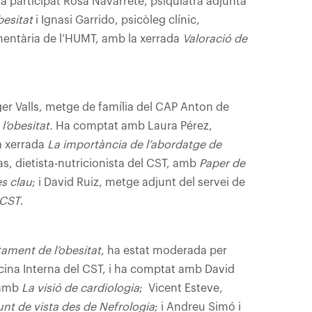
ha participat Rosa Navarrete, psiquiatra adjunta
besitat
i Ignasi Garrido, psicòleg clínic,
mentària de l’HUMT, amb la xerrada
Valoració de
er Valls, metge de família del CAP Anton de
l’obesitat.
Ha comptat amb Laura Pérez,
a xerrada
La importància de l’abordatge de
ias, dietista-nutricionista del CST, amb
Paper de
es clau
; i David Ruiz, metge adjunt del servei de
 CST
.
tament de l’obesitat
, ha estat moderada per
cina Interna del CST, i ha comptat amb David
 amb
La visió de cardiologia
; Vicent Esteve,
unt de vista des de Nefrologia
; i Andreu Simó i