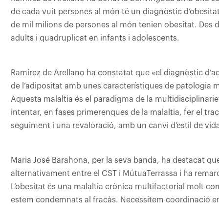
de cada vuit persones al món té un diagnòstic d’obesitat
de mil milions de persones al món tenien obesitat. Des d
adults i quadruplicat en infants i adolescents.
Ramírez de Arellano ha constatat que «el diagnòstic d’a
de l’adipositat amb unes característiques de patologia mu
Aquesta malaltia és el paradigma de la multidisciplinarie
intentar, en fases primerenques de la malaltia, fer el t
seguiment i una revaloració, amb un canvi d’estil de vida
Maria José Barahona, per la seva banda, ha destacat que
alternativament entre el CST i MútuaTerrassa i ha remarca
L’obesitat és una malaltia crònica multifactorial molt co
estem condemnats al fracàs. Necessitem coordinació entr