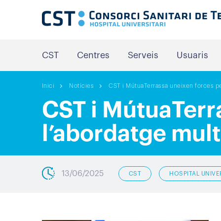
CST
Centres
Serveis
Usuaris
Inici
Notícies
CST i MútuaTerrassa uneixen forces per 
CST i MútuaTerra
l’abordatge multi
13/06/2025
CST
HOSPITAL UNIVE