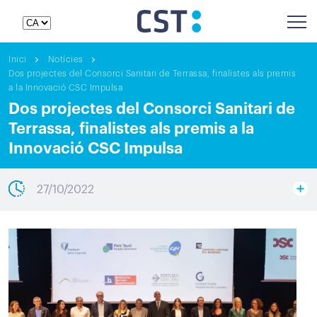
Inici
Notícies
Dos projectes del Consorci Sanitari de Terrassa, finalistes als premis
a la Innovació CSC Impulsa
Dos projectes del Consorci Sanitari de
Terrassa, finalistes als premis a la
Innovació CSC Impulsa
27/10/2022