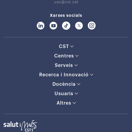
uac@cst.cat
Xarxes socials
CST
Centres
Serveis
Recerca i Innovació
Docència
Usuaris
Altres