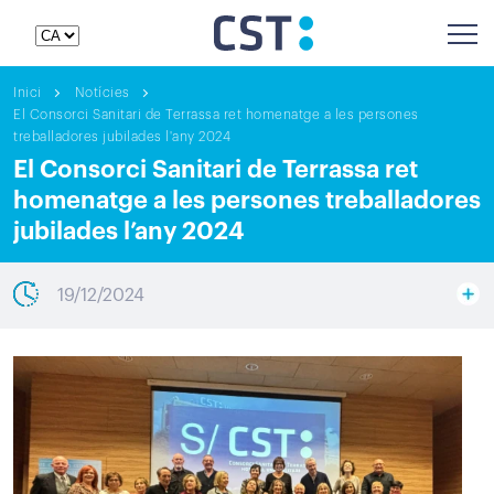
Inici
Notícies
El Consorci Sanitari de Terrassa ret homenatge a les persones
treballadores jubilades l'any 2024
El Consorci Sanitari de Terrassa ret
homenatge a les persones treballadores
jubilades l’any 2024
19/12/2024