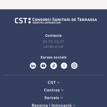
Contacte
93 731 00 07
uac@cst.cat
Xarxes socials
CST
Centres
Serveis
Recerca i Innovació