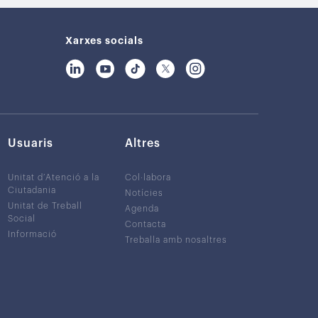
Xarxes socials
Usuaris
Altres
Unitat d’Atenció a la
Col·labora
Ciutadania
Notícies
Unitat de Treball
Agenda
Social
Contacta
Informació
Treballa amb nosaltres