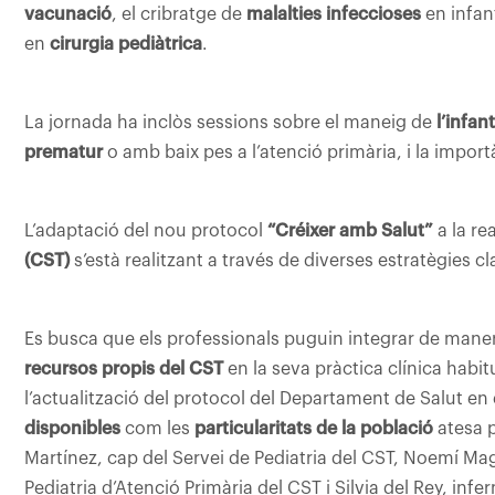
vacunació
, el cribratge de
malalties infeccioses
en infant
en
cirurgia pediàtrica
.
La jornada ha inclòs sessions sobre el maneig de
l’infa
prematur
o amb baix pes a l’atenció primària, i la importà
L’adaptació del nou protocol
“Créixer amb Salut”
a la rea
(CST)
s’està realitzant a través de diverses estratègies cl
Es busca que els professionals puguin integrar de maner
recursos propis del CST
en la seva pràctica clínica habi
l’actualització del protocol del Departament de Salut en e
disponibles
com les
particularitats de la població
atesa p
Martínez, cap del Servei de Pediatria del CST, Noemí M
Pediatria d’Atenció Primària del CST i Silvia del Rey, in