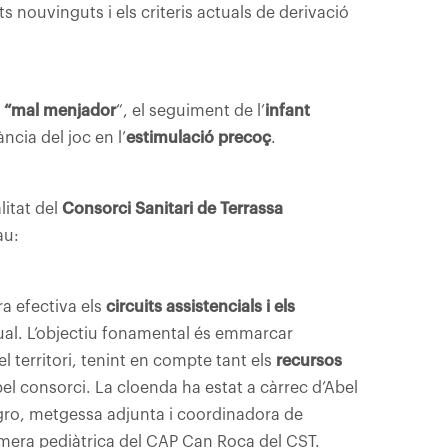
s nouvinguts i els criteris actuals de derivació
nt “mal menjador
“, el seguiment de l’
infant
ncia del joc en l’
estimulació precoç
.
litat del
Consorci Sanitari de Terrassa
au:
a efectiva els
circuits assistencials i els
tual. L’objectiu fonamental és emmarcar
l territori, tenint en compte tant els
recursos
el consorci. La cloenda ha estat a càrrec d’Abel
agro, metgessa adjunta i coordinadora de
fermera pediàtrica del CAP Can Roca del CST.