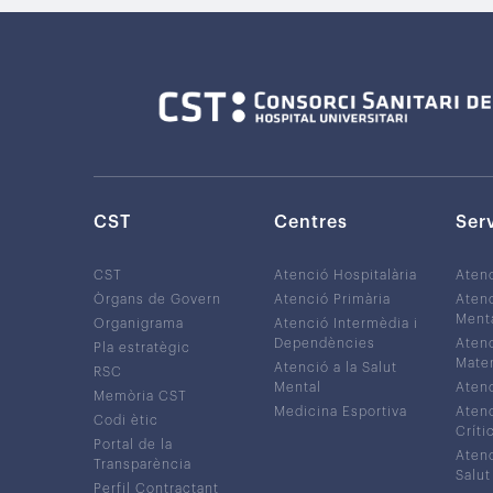
CST
Centres
Ser
CST
Atenció Hospitalària
Aten
Òrgans de Govern
Atenció Primària
Atenc
Ment
Organigrama
Atenció Intermèdia i
Dependències
Atenc
Pla estratègic
Mater
Atenció a la Salut
RSC
Mental
Atenc
Memòria CST
Medicina Esportiva
Atenc
Codi ètic
Críti
Portal de la
Atenc
Transparència
Salut
Perfil Contractant