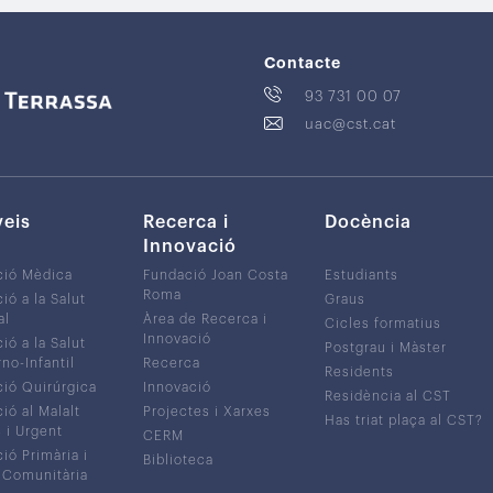
Contacte
93 731 00 07
uac@cst.cat
veis
Recerca i
Docència
Innovació
ció Mèdica
Fundació Joan Costa
Estudiants
Roma
ió a la Salut
Graus
al
Àrea de Recerca i
Cicles formatius
Innovació
ió a la Salut
Postgrau i Màster
no-Infantil
Recerca
Residents
ió Quirúrgica
Innovació
Residència al CST
ió al Malalt
Projectes i Xarxes
Has triat plaça al CST?
c i Urgent
CERM
ió Primària i
Biblioteca
 Comunitària