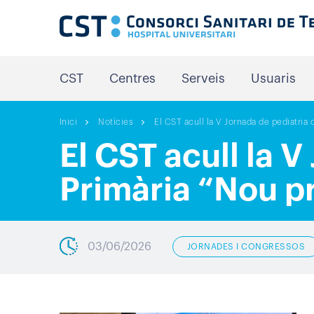
CST
Centres
Serveis
Usuaris
Inici
Notícies
El CST acull la V Jornada de pediatria
El CST acull la 
Primària “Nou p
03/06/2026
JORNADES I CONGRESSOS