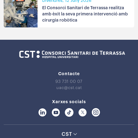
Divendres, 12 Juny 2026
El Consorci Sanitari de Terrassa realitza
amb èxit la seva primera intervenció amb
cirurgia robòtica
Contacte
93 731 00 07
uac@cst.cat
Xarxes socials
CST