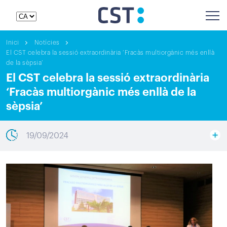
Inici
Notícies
El CST celebra la sessió extraordinària ‘Fracàs multiorgànic més enllà
de la sèpsia’
El CST celebra la sessió extraordinària
‘Fracàs multiorgànic més enllà de la
sèpsia’
19/09/2024