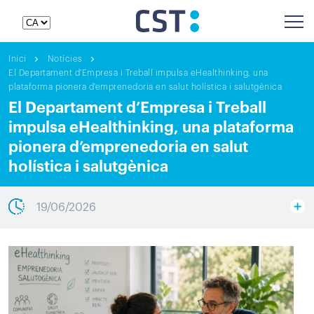
Inici
Notícies
El Departament d'Empresa i Treball impulsa eHealthinking, una
plataforma pionera d'emprenedoria en salut holística i salutgènica
El Departament d’Empresa i Treball
impulsa eHealthinking, una plataforma
pionera d’emprenedoria en salut
holística i salutgènica
19/06/2026