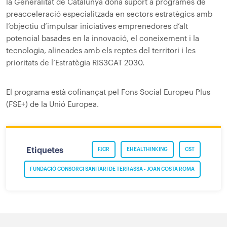
la Generalitat de Catalunya dona suport a programes de
preacceleració especialitzada en sectors estratègics amb
l’objectiu d’impulsar iniciatives emprenedores d’alt
potencial basades en la innovació, el coneixement i la
tecnologia, alineades amb els reptes del territori i les
prioritats de l’Estratègia RIS3CAT 2030.
El programa està cofinançat pel Fons Social Europeu Plus
(FSE+) de la Unió Europea.
Etiquetes
FJCR
EHEALTHINKING
CST
FUNDACIÓ CONSORCI SANITARI DE TERRASSA - JOAN COSTA ROMA