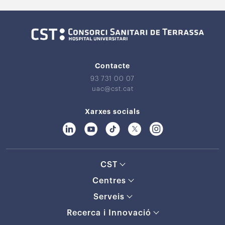
Contacte
93 731 00 07
uac@cst.cat
Xarxes socials
CST
Centres
Serveis
Recerca i Innovació