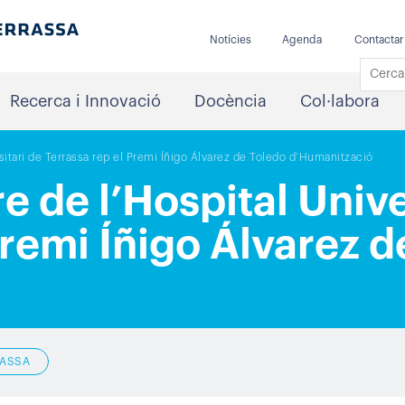
Notícies
Agenda
Contactar
Recerca i Innovació
Docència
Col·labora
itari de Terrassa rep el Premi Íñigo Álvarez de Toledo d’Humanització
 de l’Hospital Unive
Premi Íñigo Álvarez d
RASSA