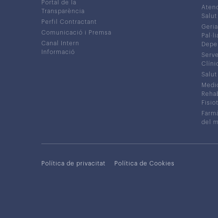
Portal de la
Atenc
Transparència
Salut
Perfil Contractant
Geria
Comunicació i Premsa
Pal·li
Canal Intern
Depe
Informació
Serve
Clíni
Salut
Medic
Rehabi
Fisiot
Farmà
del 
Política de privacitat
Política de Cookies