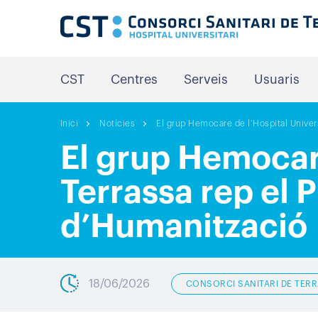
CST
Centres
Serveis
Usuaris
Inici
Notícies
El grup Hemocare de l’Hospital Univers
El grup Hemocare
Terrassa rep el 
d’Humanització
18/06/2026
CONSORCI SANITARI DE TER