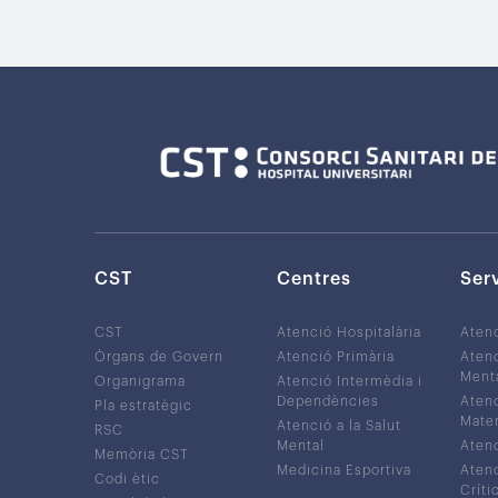
CST
Centres
Ser
CST
Atenció Hospitalària
Aten
Òrgans de Govern
Atenció Primària
Atenc
Ment
Organigrama
Atenció Intermèdia i
Dependències
Atenc
Pla estratègic
Mater
Atenció a la Salut
RSC
Mental
Atenc
Memòria CST
Medicina Esportiva
Atenc
Codi ètic
Críti