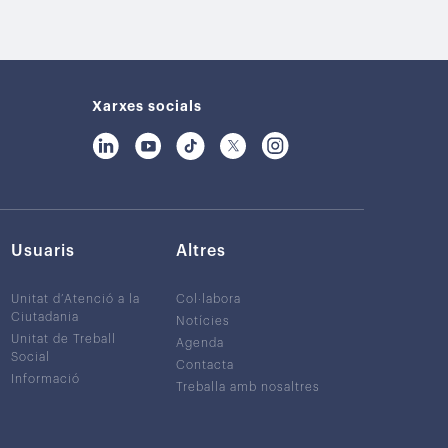
Xarxes socials
Usuaris
Altres
Unitat d’Atenció a la
Col·labora
Ciutadania
Notícies
Unitat de Treball
Agenda
Social
Contacta
Informació
Treballa amb nosaltres