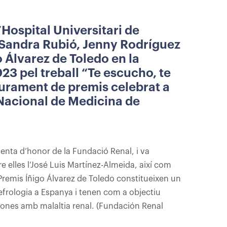
Hospital Universitari de
s Sandra Rubió, Jenny Rodríguez
o Álvarez de Toledo en la
23 pel treball “Te escucho, te
iurament de premis celebrat a
 Nacional de Medicina de
denta d’honor de la Fundació Renal, i va
 elles l’José Luis Martínez-Almeida, així com
 Premis Íñigo Álvarez de Toledo constitueixen un
efrologia a Espanya i tenen com a objectiu
ersones amb malaltia renal. (Fundación Renal