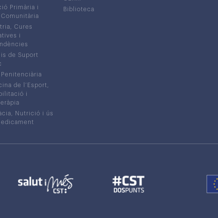
ió Primària i
Biblioteca
 Comunitària
tria, Cures
atives i
ndències
is de Suport
c
 Penitenciària
ina de l’Esport,
litació i
eràpia
cia, Nutrició i ús
medicament