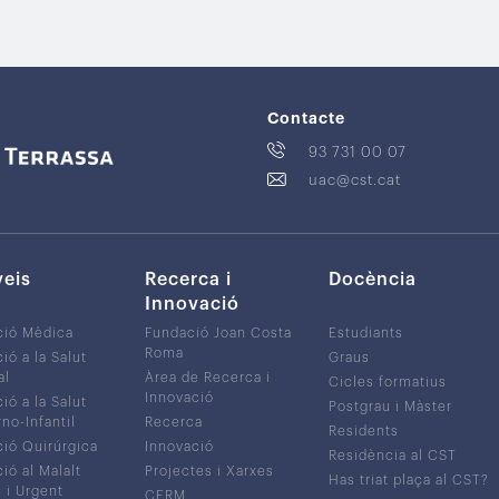
Contacte
93 731 00 07
uac@cst.cat
veis
Recerca i
Docència
Innovació
ció Mèdica
Fundació Joan Costa
Estudiants
Roma
ió a la Salut
Graus
al
Àrea de Recerca i
Cicles formatius
Innovació
ió a la Salut
Postgrau i Màster
no-Infantil
Recerca
Residents
ió Quirúrgica
Innovació
Residència al CST
ió al Malalt
Projectes i Xarxes
Has triat plaça al CST?
c i Urgent
CERM