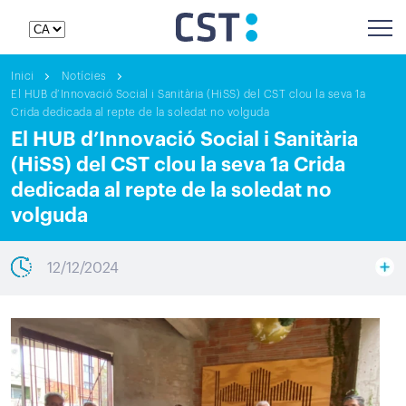
Inici
Notícies
El HUB d’Innovació Social i Sanitària (HiSS) del CST clou la seva 1a
Crida dedicada al repte de la soledat no volguda
El HUB d’Innovació Social i Sanitària
(HiSS) del CST clou la seva 1a Crida
dedicada al repte de la soledat no
volguda
12/12/2024