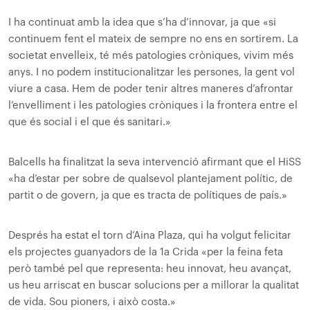
I ha continuat amb la idea que s’ha d’innovar, ja que «si
continuem fent el mateix de sempre no ens en sortirem. La
societat envelleix, té més patologies cròniques, vivim més
anys. I no podem institucionalitzar les persones, la gent vol
viure a casa. Hem de poder tenir altres maneres d’afrontar
l’envelliment i les patologies cròniques i la frontera entre el
que és social i el que és sanitari.»
Balcells ha finalitzat la seva intervenció afirmant que el HiSS
«ha d’estar per sobre de qualsevol plantejament polític, de
partit o de govern, ja que es tracta de polítiques de país.»
Després ha estat el torn d’Aina Plaza, qui ha volgut felicitar
els projectes guanyadors de la 1a Crida «per la feina feta
però també pel que representa: heu innovat, heu avançat,
us heu arriscat en buscar solucions per a millorar la qualitat
de vida. Sou pioners, i això costa.»