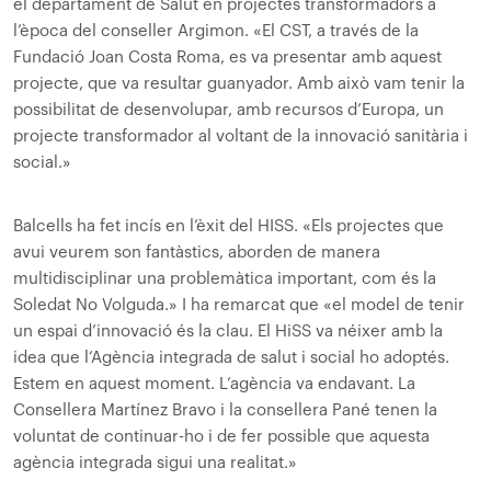
el departament de Salut en projectes transformadors a
l’època del conseller Argimon. «El CST, a través de la
Fundació Joan Costa Roma, es va presentar amb aquest
projecte, que va resultar guanyador. Amb això vam tenir la
possibilitat de desenvolupar, amb recursos d’Europa, un
projecte transformador al voltant de la innovació sanitària i
social.»
Balcells ha fet incís en l’èxit del HISS. «Els projectes que
avui veurem son fantàstics, aborden de manera
multidisciplinar una problemàtica important, com és la
Soledat No Volguda.» I ha remarcat que «el model de tenir
un espai d’innovació és la clau. El HiSS va néixer amb la
idea que l’Agència integrada de salut i social ho adoptés.
Estem en aquest moment. L’agència va endavant. La
Consellera Martínez Bravo i la consellera Pané tenen la
voluntat de continuar-ho i de fer possible que aquesta
agència integrada sigui una realitat.»