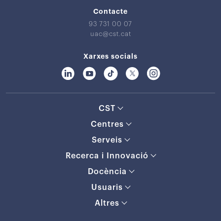
Contacte
93 731 00 07
uac@cst.cat
Xarxes socials
CST
Centres
Serveis
Recerca i Innovació
Docència
Usuaris
Altres