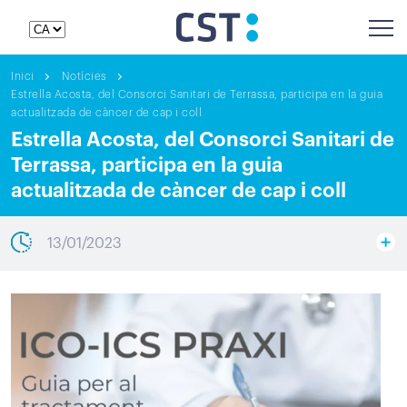
Inici
Notícies
Estrella Acosta, del Consorci Sanitari de Terrassa, participa en la guia
actualitzada de càncer de cap i coll
Estrella Acosta, del Consorci Sanitari de
Terrassa, participa en la guia
actualitzada de càncer de cap i coll
13/01/2023