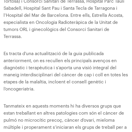
Tortosa) i Consorci Sanitari de Terrassa, Hospital Parc Taulí
Sabadell, Hospital Sant Pau i Santa Tecla de Tarragona i
l’Hospital del Mar de Barcelona. Entre ells, Estrella Acosta,
especialista en Oncologia Radioteràpica de la Unitat de
tumors ORL i ginecològics del Consorci Sanitari de
Terrassa.
Es tracta d’una actualització de la guia publicada
anteriorment, on es recullen els principals avenços en
diagnòstic i terapèutica i s’aporta una visió integral del
maneig interdisciplinari del càncer de cap i coll en totes les
etapes de la malaltia, incloent el consell genètic i
l’oncogeriatria.
Tanmateix en aquests moments hi ha diversos grups que
estan treballant en altres patologies com són el càncer de
pulmó no microcític precoç, càncer d’ovari, mieloma
múltiple i properament s’iniciaran els grups de treball per a