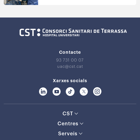
Contacte
93 731 00 07
uac@cst.cat
Xarxes socials
CST
Centres
Serveis