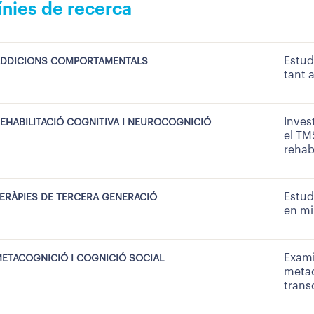
ínies de recerca
Estud
DDICIONS COMPORTAMENTALS
tant 
Inves
EHABILITACIÓ COGNITIVA I NEUROCOGNICIÓ
el TM
rehabi
Estud
ERÀPIES DE TERCERA GENERACIÓ
en mi
Exami
ETACOGNICIÓ I COGNICIÓ SOCIAL
metac
trans