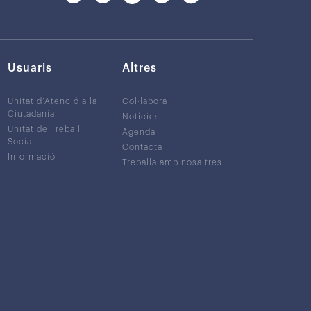
Usuaris
Altres
Unitat d’Atenció a la
Col·labora
Ciutadania
Notícies
Unitat de Treball
Agenda
Social
Contacta
Informació
Treballa amb nosaltres