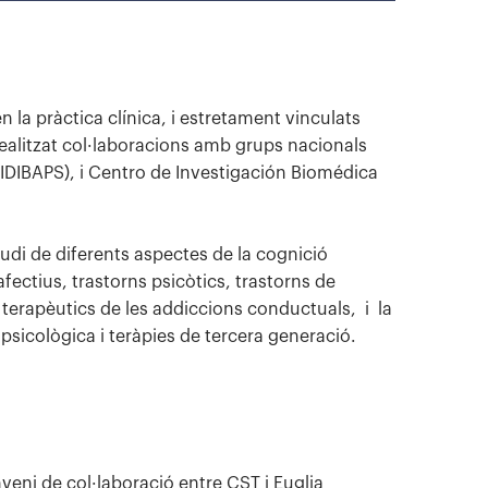
 la pràctica clínica, i estretament vinculats
realitzat col·laboracions amb grups nacionals
(IDIBAPS), i Centro de Investigación Biomédica
studi de diferents aspectes de la cognició
ectius, trastorns psicòtics, trastorns de
 i terapèutics de les addiccions conductuals, i la
psicològica i teràpies de tercera generació.
veni de col·laboració entre CST i Euglia