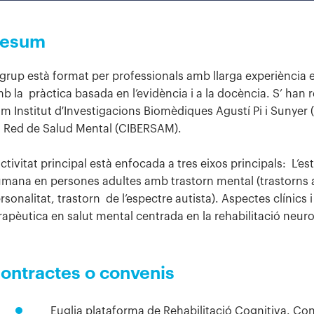
esum
 grup està format per professionals amb llarga experiència en
b la pràctica basada en l’evidència i a la docència. S’ han 
m Institut d′Investigacions Biomèdiques Agustí Pi i Sunyer 
 Red de Salud Mental (CIBERSAM).
activitat principal està enfocada a tres eixos principals: L’e
mana en persones adultes amb trastorn mental (trastorns af
rsonalitat, trastorn de l’espectre autista). Aspectes clínics
rapèutica en salut mental centrada en la rehabilitació neuro
ontractes o convenis
Euglia plataforma de Rehabilitació Cognitiva. Con