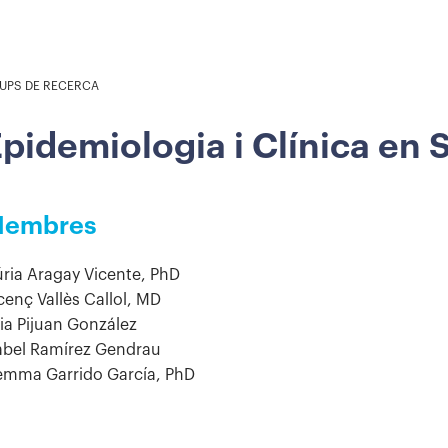
UPS DE RECERCA
pidemiologia i Clínica en
embres
ria Aragay Vicente, PhD
cenç Vallès Callol, MD
ia Pijuan González
abel Ramírez Gendrau
mma Garrido García, PhD