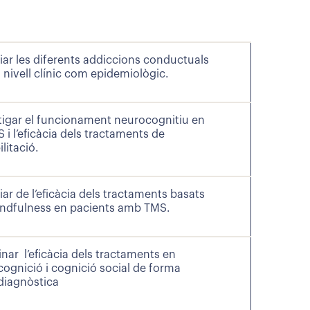
iar les diferents addiccions conductuals
a nivell clínic com epidemiològic.
tigar el funcionament neurocognitiu en
S i l’eficàcia dels tractaments de
litació.
iar de l’eficàcia dels tractaments basats
ndfulness en pacients amb TMS.
nar l’eficàcia dels tractaments en
ognició i cognició social de forma
diagnòstica