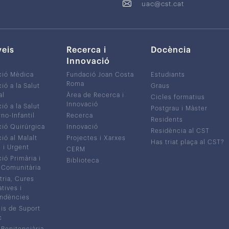
uac@cst.cat
veis
Recerca i
Docència
Innovació
ció Mèdica
Fundació Joan Costa
Estudiants
Roma
ió a la Salut
Graus
al
Àrea de Recerca i
Cicles formatius
Innovació
ió a la Salut
Postgrau i Màster
no-Infantil
Recerca
Residents
ió Quirúrgica
Innovació
Residència al CST
ió al Malalt
Projectes i Xarxes
Has triat plaça al CST?
c i Urgent
CERM
ió Primària i
Biblioteca
 Comunitària
tria, Cures
atives i
ndències
is de Suport
c
 Penitenciària