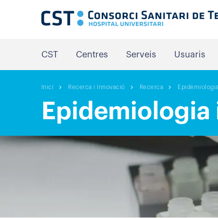
CST
Centres
Serveis
Usuaris
Inici
Recerca i Innovació
Recerca
Epidemiologia
Epidemiologia 