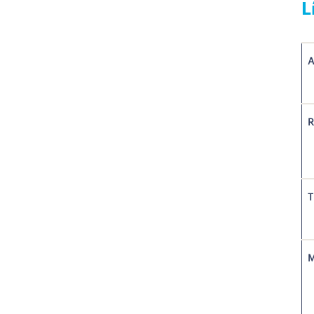
L
A
R
T
M