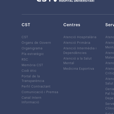
CST
Centres
Ser
CST
Atenció Hospitalària
Aten
Òrgans de Govern
Atenció Primària
Atenc
Ment
Organigrama
Atenció Intermèdia i
Dependències
Atenc
Pla estratègic
Mater
Atenció a la Salut
RSC
Mental
Atenc
Memòria CST
Medicina Esportiva
Atenc
Codi ètic
Críti
Portal de la
Atenc
Transparència
Salut
Perfil Contractant
Geria
Comunicació i Premsa
Pal·li
Canal Intern
Depe
Informació
Serve
Clíni
Salut