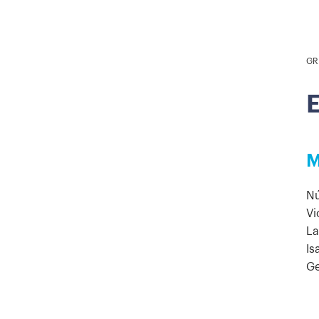
GR
E
M
Nú
Vi
La
Is
Ge