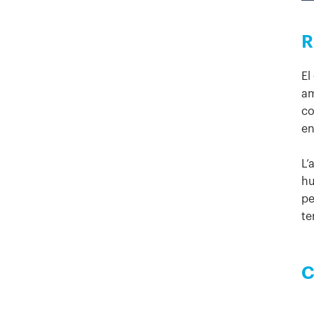
R
El
am
co
en
L’
hu
pe
te
C