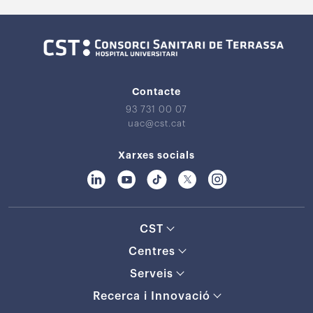
Contacte
93 731 00 07
uac@cst.cat
Xarxes socials
CST
Centres
Serveis
Recerca i Innovació