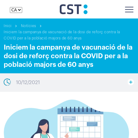
Inici
Notícies
Iniciem la campanya de vacunació de la dosi de reforç contra la
COVID per a la població majors de 60 anys
Iniciem la campanya de vacunació de la
dosi de reforç contra la COVID per a la
població majors de 60 anys
10/12/2021