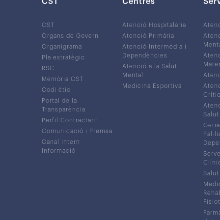
CST
Centres
Ser
CST
Atenció Hospitalària
Aten
Òrgans de Govern
Atenció Primària
Atenc
Ment
Organigrama
Atenció Intermèdia i
Dependències
Atenc
Pla estratègic
Mater
Atenció a la Salut
RSC
Mental
Atenc
Memòria CST
Medicina Esportiva
Atenc
Codi ètic
Críti
Portal de la
Atenc
Transparència
Salut
Perfil Contractant
Geria
Comunicació i Premsa
Pal·li
Canal Intern
Depe
Informació
Serve
Clíni
Salut
Medic
Rehabi
Fisiot
Farmà