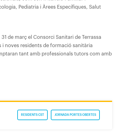
ologia, Pediatria i Àrees Específiques, Salut
l 31 de març el Consorci Sanitari de Terrassa
s i noves residents de formació sanitària
comptaran tant amb professionals tutors com amb
RESIDENTS CST
JORNADA PORTES OBERTES