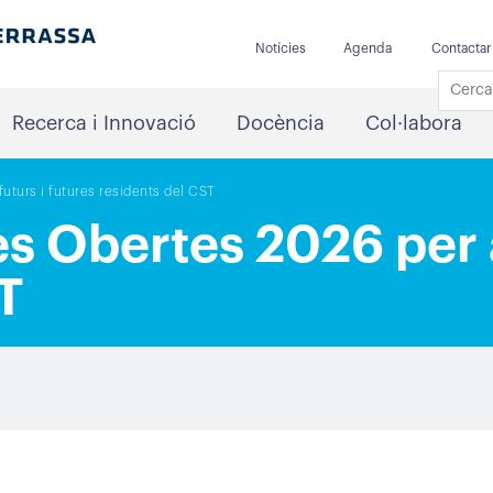
Notícies
Agenda
Contactar
Recerca i Innovació
Docència
Col·labora
uturs i futures residents del CST
s Obertes 2026 per a
T