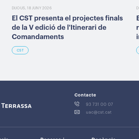
DIJOUS, 18 JUNY 2026
D
El CST presenta el projectes finals
de la V edició de l'Itinerari de
Comandaments
CST
Contacte
93 731 00 07
uac@cst.cat