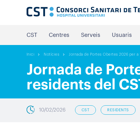
CST
Centres
Serveis
Usuaris
Inici
Notícies
Jornada de Portes Obertes 2026 per a f
Jornada de Porte
residents del CS
10/02/2026
CST
RESIDENTS