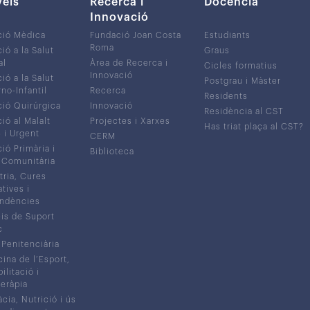
veis
Recerca i
Docència
Innovació
ció Mèdica
Fundació Joan Costa
Estudiants
Roma
ió a la Salut
Graus
al
Àrea de Recerca i
Cicles formatius
Innovació
ió a la Salut
Postgrau i Màster
no-Infantil
Recerca
Residents
ió Quirúrgica
Innovació
Residència al CST
ió al Malalt
Projectes i Xarxes
Has triat plaça al CST?
c i Urgent
CERM
ió Primària i
Biblioteca
 Comunitària
tria, Cures
atives i
ndències
is de Suport
c
 Penitenciària
ina de l’Esport,
litació i
eràpia
cia, Nutrició i ús