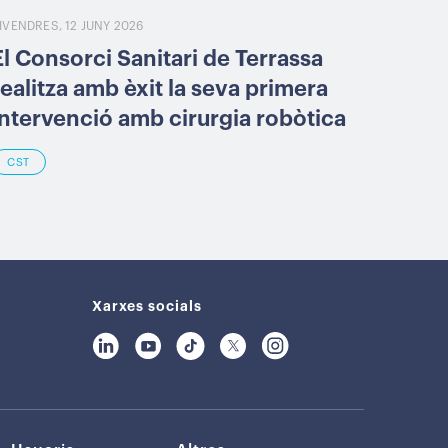
IVENDRES, 12 JUNY 2026
El Consorci Sanitari de Terrassa
realitza amb èxit la seva primera
intervenció amb cirurgia robòtica
CST
Xarxes socials