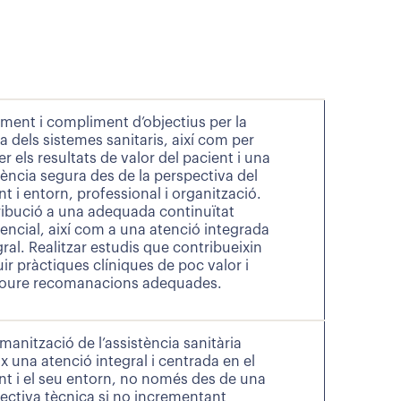
ment i compliment d’objectius per la
ra dels sistemes sanitaris, així com per
er els resultats de valor del pacient i una
tència segura des de la perspectiva del
nt i entorn, professional i organització.
ibució a una adequada continuïtat
tencial, així com a una atenció integrada
gral. Realitzar estudis que contribueixin
uir pràctiques clíniques de poc valor i
oure recomanacions adequades.
manització de l’assistència sanitària
ix una atenció integral i centrada en el
nt i el seu entorn, no només des de una
ectiva tècnica si no incrementant