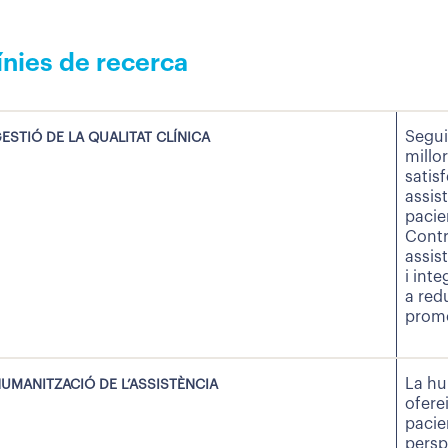
ínies de recerca
Segui
ESTIÓ DE LA QUALITAT CLÍNICA
millo
satisf
assis
pacie
Contr
assis
i inte
a red
prom
La hu
UMANITZACIÓ DE L’ASSISTÈNCIA
ofere
pacie
persp