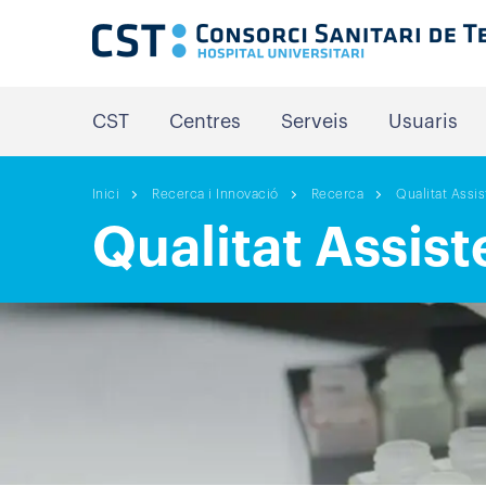
CST
Centres
Serveis
Usuaris
Inici
Recerca i Innovació
Recerca
Qualitat Assis
Qualitat Assist