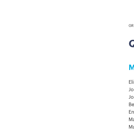
GR
Q
M
El
Jo
Jo
Be
En
Ma
Ma