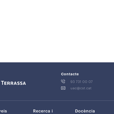
Contacte
93 731 00 07
uac@cst.cat
veis
Recerca i
Docència