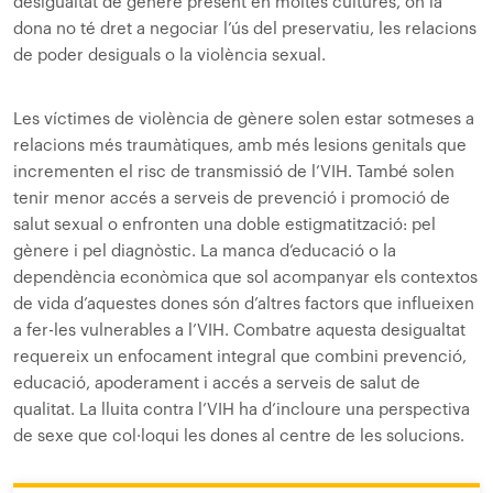
desigualtat de gènere present en moltes cultures, on la
dona no té dret a negociar l’ús del preservatiu, les relacions
de poder desiguals o la violència sexual.
Les víctimes de violència de gènere solen estar sotmeses a
relacions més traumàtiques, amb més lesions genitals que
incrementen el risc de transmissió de l’VIH. També solen
tenir menor accés a serveis de prevenció i promoció de
salut sexual o enfronten una doble estigmatització: pel
gènere i pel diagnòstic. La manca d’educació o la
dependència econòmica que sol acompanyar els contextos
de vida d’aquestes dones són d’altres factors que influeixen
a fer-les vulnerables a l’VIH. Combatre aquesta desigualtat
requereix un enfocament integral que combini prevenció,
educació, apoderament i accés a serveis de salut de
qualitat. La lluita contra l’VIH ha d’incloure una perspectiva
de sexe que col·loqui les dones al centre de les solucions.