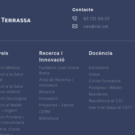
Contacte
93 731 00 07
uac@cst.cat
veis
Recerca i
Docència
Innovació
ció Mèdica
Fundació Joan Costa
Estudiants
Roma
ió a la Salut
Graus
al
Àrea de Recerca i
Cicles formatius
Innovació
ió a la Salut
Postgrau i Màster
no-Infantil
Recerca
Residents
ió Quirúrgica
Innovació
Residència al CST
ió al Malalt
Projectes i Xarxes
Has triat plaça al CST?
c i Urgent
CERM
ió Primària i
Biblioteca
 Comunitària
tria, Cures
atives i