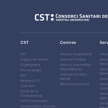
CST
Centres
Ser
CST
Atenció Hospitalària
Aten
Òrgans de Govern
Atenció Primària
Atenc
Ment
Organigrama
Atenció Intermèdia i
Dependències
Atenc
Pla estratègic
Mater
Atenció a la Salut
RSC
Mental
Atenc
Memòria CST
Medicina Esportiva
Atenc
Codi ètic
Críti
Portal de la
Atenc
Transparència
Salut
Perfil Contractant
Geria
Comunicació i Premsa
Pal·li