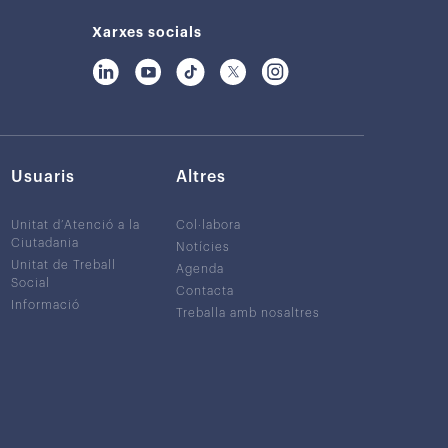
Xarxes socials
Usuaris
Altres
Unitat d’Atenció a la
Col·labora
Ciutadania
Notícies
Unitat de Treball
Agenda
Social
Contacta
Informació
Treballa amb nosaltres