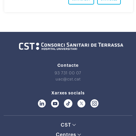
Contacte
93 731 00 07
uac@cst.cat
Xarxes socials
CST
Centres