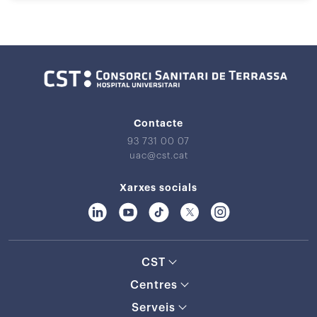
Contacte
93 731 00 07
uac@cst.cat
Xarxes socials
CST
Centres
Serveis