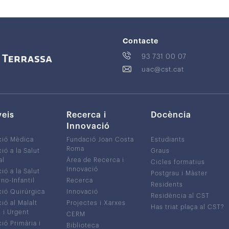
Contacte
93 731 00 07
uac@cst.cat
veis
Recerca i
Docència
Innovació
ció Mèdica
Fundació Joan Costa
Estudiants
Roma
ió a la Salut
Graus
al
Àrea de Recerca i
Cicles formatius
Innovació
ió a la Salut
Postgrau i Màster
no-Infantil
Recerca
Residents
ió Quirúrgica
Innovació
Residència al CST
ió al Malalt
Projectes i Xarxes
Has triat plaça al CST?
c i Urgent
CERM
ió Primària i
Biblioteca