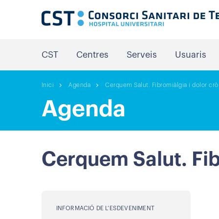
CST
Centres
Serveis
Usuaris
Inici
Agenda
Cerquem Salut. Fibromiàlgia i dolor crò
Agenda
Cerquem Salut. Fib
INFORMACIÓ DE L’ESDEVENIMENT