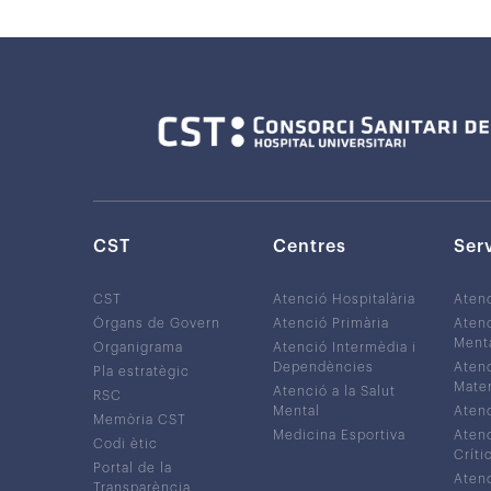
CST
Centres
Ser
CST
Atenció Hospitalària
Aten
Òrgans de Govern
Atenció Primària
Atenc
Ment
Organigrama
Atenció Intermèdia i
Dependències
Atenc
Pla estratègic
Mater
Atenció a la Salut
RSC
Mental
Atenc
Memòria CST
Medicina Esportiva
Atenc
Codi ètic
Críti
Portal de la
Atenc
Transparència