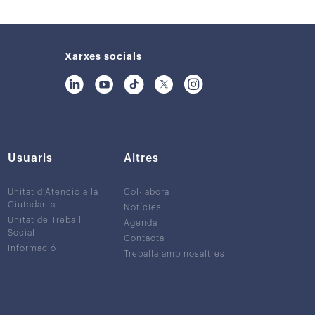
Xarxes socials
Usuaris
Altres
Unitat d’Atenció a la
Col·labora
Ciutadania
Notícies
Unitat de Treball
Agenda
Social
Contacta
Informació
Treballa amb nosaltres