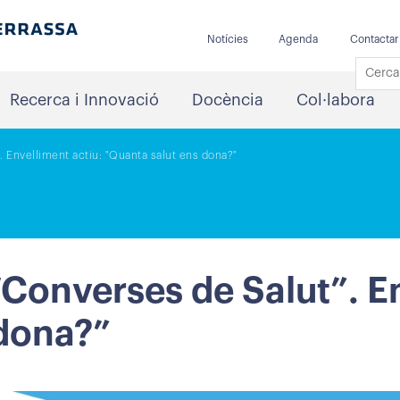
Notícies
Agenda
Contactar
Recerca i Innovació
Docència
Col·labora
. Envelliment actiu: "Quanta salut ens dona?"
“Converses de Salut”. En
 dona?”