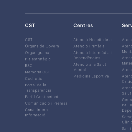
CST
Centres
Ser
CST
Atenció Hospitalària
Aten
Òrgans de Govern
Atenció Primària
Atenc
Ment
Organigrama
Atenció Intermèdia i
Dependències
Atenc
Pla estratègic
Mater
Atenció a la Salut
RSC
Mental
Atenc
Memòria CST
Medicina Esportiva
Atenc
Codi ètic
Críti
Portal de la
Atenc
Transparència
Salut
Perfil Contractant
Geria
Comunicació i Premsa
Pal·li
Canal Intern
Depe
Informació
Serve
Clíni
Salut