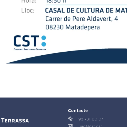
Contacte
93 731 00 07
uac@cst.cat