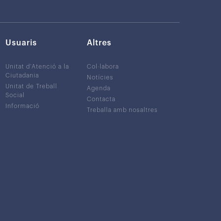
Usuaris
Altres
Unitat d’Atenció a la
Col·labora
Ciutadania
Notícies
Unitat de Treball
Agenda
Social
Contacta
Informació
Treballa amb nosaltres