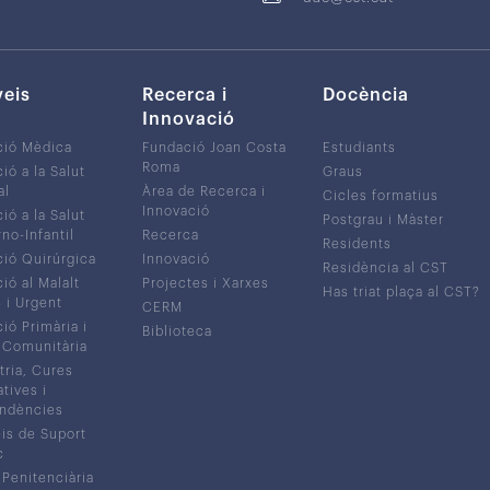
veis
Recerca i
Docència
Innovació
ció Mèdica
Fundació Joan Costa
Estudiants
Roma
ió a la Salut
Graus
al
Àrea de Recerca i
Cicles formatius
Innovació
ió a la Salut
Postgrau i Màster
no-Infantil
Recerca
Residents
ió Quirúrgica
Innovació
Residència al CST
ió al Malalt
Projectes i Xarxes
Has triat plaça al CST?
c i Urgent
CERM
ió Primària i
Biblioteca
 Comunitària
tria, Cures
atives i
ndències
is de Suport
c
 Penitenciària