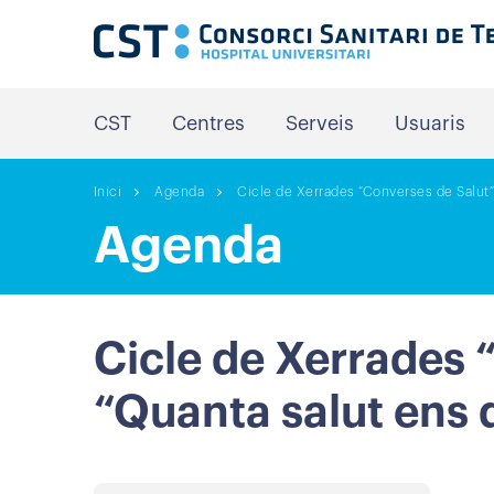
CST
Centres
Serveis
Usuaris
Inici
Agenda
Cicle de Xerrades “Converses de Salut”
Agenda
Cicle de Xerrades 
“Quanta salut ens