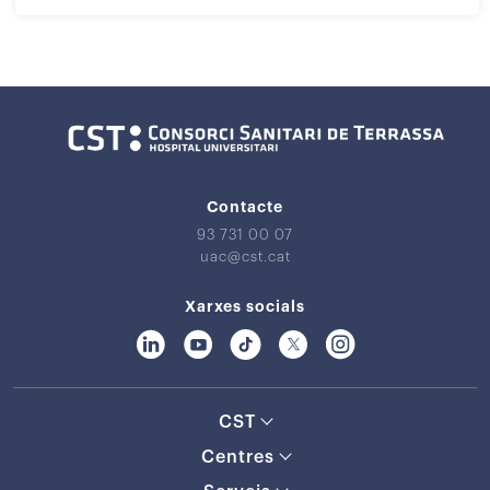
Contacte
93 731 00 07
uac@cst.cat
Xarxes socials
CST
Centres