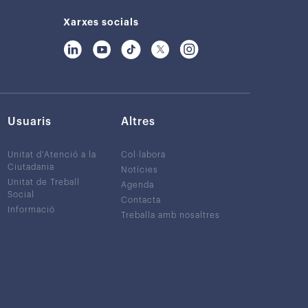
Xarxes socials
Usuaris
Altres
Unitat d’Atenció a la
Col·labora
Ciutadania
Notícies
Unitat de Treball
Agenda
Social
Contacta
Informació
Treballa amb nosaltres