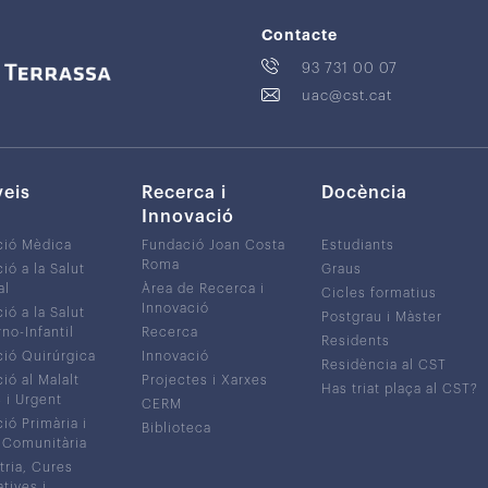
Contacte
93 731 00 07
uac@cst.cat
veis
Recerca i
Docència
Innovació
ció Mèdica
Fundació Joan Costa
Estudiants
Roma
ió a la Salut
Graus
al
Àrea de Recerca i
Cicles formatius
Innovació
ió a la Salut
Postgrau i Màster
no-Infantil
Recerca
Residents
ió Quirúrgica
Innovació
Residència al CST
ió al Malalt
Projectes i Xarxes
Has triat plaça al CST?
c i Urgent
CERM
ió Primària i
Biblioteca
 Comunitària
tria, Cures
atives i