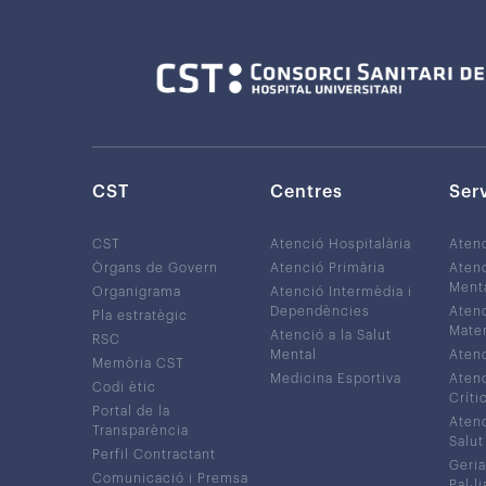
CST
Centres
Ser
CST
Atenció Hospitalària
Aten
Òrgans de Govern
Atenció Primària
Atenc
Ment
Organigrama
Atenció Intermèdia i
Dependències
Atenc
Pla estratègic
Mater
Atenció a la Salut
RSC
Mental
Atenc
Memòria CST
Medicina Esportiva
Atenc
Codi ètic
Críti
Portal de la
Atenc
Transparència
Salut
Perfil Contractant
Geria
Comunicació i Premsa
Pal·li