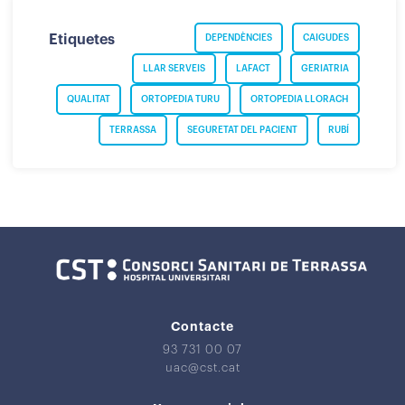
Etiquetes
DEPENDÈNCIES
CAIGUDES
LLAR SERVEIS
LAFACT
GERIATRIA
QUALITAT
ORTOPEDIA TURU
ORTOPEDIA LLORACH
TERRASSA
SEGURETAT DEL PACIENT
RUBÍ
Contacte
93 731 00 07
uac@cst.cat