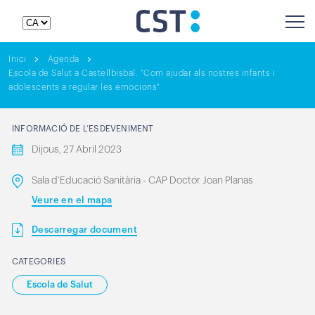
Inici
Agenda
Escola de Salut a Castellbisbal. "Com ajudar als nostres infants i
adolescents a regular les emocions"
INFORMACIÓ DE L’ESDEVENIMENT
Dijous, 27 Abril 2023
Sala d’Educació Sanitària - CAP Doctor Joan Planas
Veure en el mapa
Descarregar document
CATEGORIES
Escola de Salut