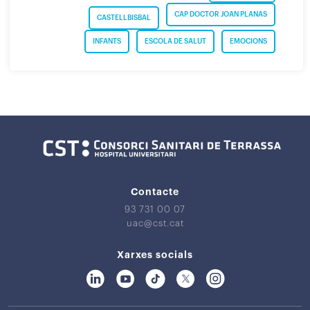
CAP DOCTOR JOAN PLANAS
CASTELLBISBAL
INFANTS
ESCOLA DE SALUT
EMOCIONS
Contacte
93 731 00 07
uac@cst.cat
Xarxes socials