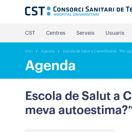
CST
Centres
Serveis
Usuaris
Inici
Agenda
Escola de Salut a Castellbisbal. "Per q
Agenda
Escola de Salut a C
meva autoestima?