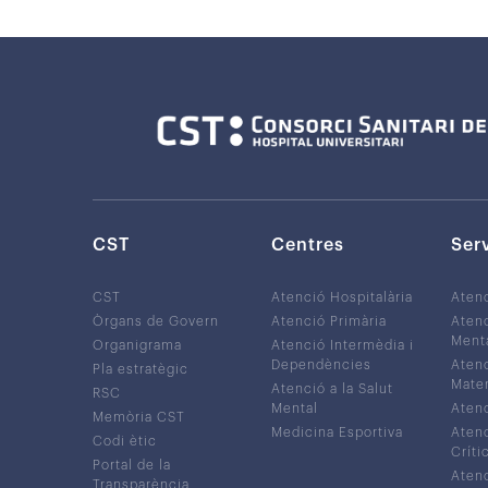
CST
Centres
Ser
CST
Atenció Hospitalària
Aten
Òrgans de Govern
Atenció Primària
Atenc
Ment
Organigrama
Atenció Intermèdia i
Dependències
Atenc
Pla estratègic
Mater
Atenció a la Salut
RSC
Mental
Atenc
Memòria CST
Medicina Esportiva
Atenc
Codi ètic
Críti
Portal de la
Atenc
Transparència