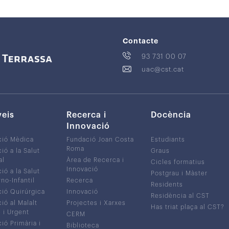
Contacte
93 731 00 07
uac@cst.cat
veis
Recerca i
Docència
Innovació
ció Mèdica
Fundació Joan Costa
Estudiants
Roma
ió a la Salut
Graus
al
Àrea de Recerca i
Cicles formatius
Innovació
ió a la Salut
Postgrau i Màster
no-Infantil
Recerca
Residents
ió Quirúrgica
Innovació
Residència al CST
ió al Malalt
Projectes i Xarxes
Has triat plaça al CST?
c i Urgent
CERM
ió Primària i
Biblioteca