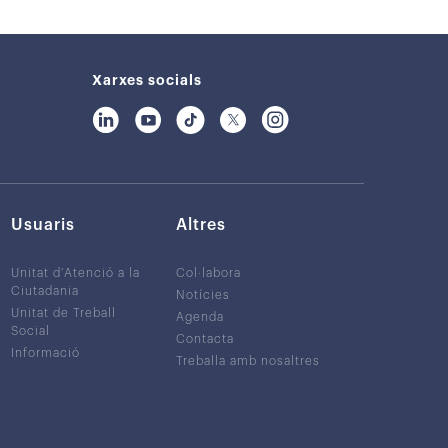
Xarxes socials
Usuaris
Altres
Unitat d’Atenció a la
Col·labora
Ciutadania
Notícies
Unitat de Treball
Agenda
Social
Contacta
Informació
Treballa amb nosaltres