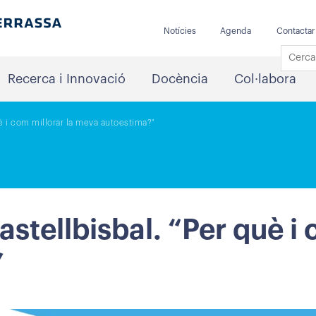
Notícies
Agenda
Contactar
Recerca i Innovació
Docència
Col·labora
uè i com millorar la meva autoestima?"
astellbisbal. “Per què i 
”