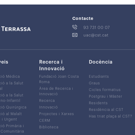
Contacte
93 731 00 07
uac@cst.cat
veis
Recerca i
Docència
Innovació
ció Mèdica
Fundació Joan Costa
Estudiants
Roma
ió a la Salut
Graus
al
Àrea de Recerca i
Cicles formatius
Innovació
ió a la Salut
Postgrau i Màster
no-Infantil
Recerca
Residents
ió Quirúrgica
Innovació
Residència al CST
ió al Malalt
Projectes i Xarxes
Has triat plaça al CST?
c i Urgent
CERM
ió Primària i
Biblioteca
 Comunitària