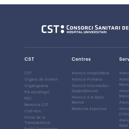
CST
Centres
Ser
CST
Atenció Hospitalària
Aten
Òrgans de Govern
Atenció Primària
Atenc
Ment
Organigrama
Atenció Intermèdia i
Dependències
Atenc
Pla estratègic
Mater
Atenció a la Salut
RSC
Mental
Atenc
Memòria CST
Medicina Esportiva
Atenc
Codi ètic
Críti
Portal de la
Atenc
Transparència
Salut