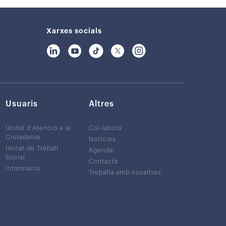
Xarxes socials
Usuaris
Altres
Unitat d’Atenció a la
Col·labora
Ciutadania
Notícies
Unitat de Treball
Agenda
Social
Contacta
Informació
Treballa amb nosaltres