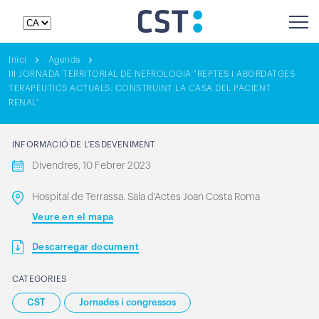
Inici
Agenda
III JORNADA TERRITORIAL DE NEFROLOGIA "REPTES I ABORDATGES
TERAPÈUTICS ACTUALS: CONSTRUINT LA CASA DEL PACIENT
RENAL"
INFORMACIÓ DE L’ESDEVENIMENT
Divendres, 10 Febrer 2023
Hospital de Terrassa. Sala d'Actes Joan Costa Roma
Veure en el mapa
Descarregar document
CATEGORIES
CST
Jornades i congressos