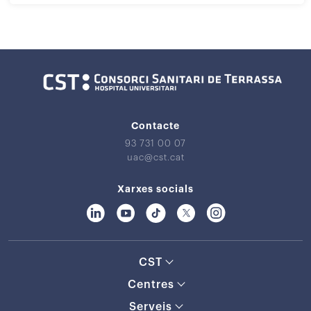
Contacte
93 731 00 07
uac@cst.cat
Xarxes socials
CST
Centres
Serveis