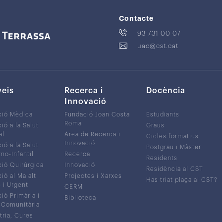
Contacte
93 731 00 07
uac@cst.cat
veis
Recerca i
Docència
Innovació
ció Mèdica
Fundació Joan Costa
Estudiants
Roma
ió a la Salut
Graus
al
Àrea de Recerca i
Cicles formatius
Innovació
ió a la Salut
Postgrau i Màster
no-Infantil
Recerca
Residents
ió Quirúrgica
Innovació
Residència al CST
ió al Malalt
Projectes i Xarxes
Has triat plaça al CST?
c i Urgent
CERM
ió Primària i
Biblioteca
 Comunitària
tria, Cures