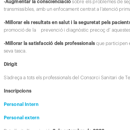
•
Augmentar la conscienciació
sobre els problemes de segu
transmissibles, amb un enfocament centrat a l’atenció primà
•
Millorar els resultats en salut i la seguretat pels pacien
promoció de la prevenció i diagnòstic precoç d’ aquestes
•
Millorar la satisfacció dels professionals
que participen e
seva tasca.
Dirigit
S’adreça a tots els professionals del Consorci Sanitari de Te
Inscripcions
Personal Intern
Personal extern