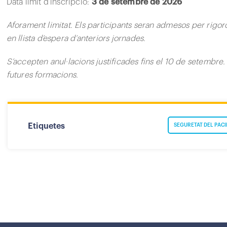
Data límit d’inscripció:
3 de setembre de 2026
Aforament limitat. Els participants seran admesos per rigoró
en llista d’espera d’anteriors jornades.
S’accepten anul·lacions justificades fins el 10 de setembre.
futures formacions.
Etiquetes
SEGURETAT DEL PACI