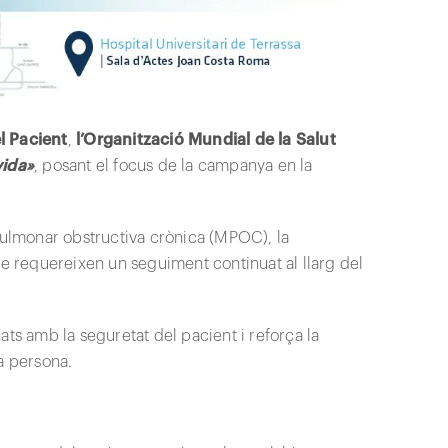
l Pacient
,
l’Organització Mundial de la Salut
vida»
, posant el focus de la campanya en la
 pulmonar obstructiva crònica (MPOC), la
ue requereixen un seguiment continuat al llarg del
ts amb la seguretat del pacient i reforça la
a persona.