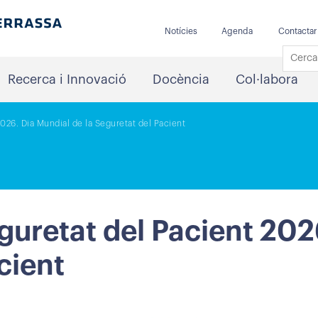
Notícies
Agenda
Contactar
Recerca i Innovació
Docència
Col·labora
026. Dia Mundial de la Seguretat del Pacient
uretat del Pacient 202
cient