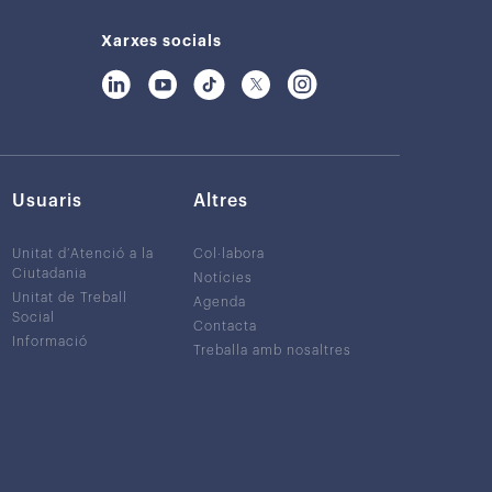
Xarxes socials
Usuaris
Altres
Unitat d’Atenció a la
Col·labora
Ciutadania
Notícies
Unitat de Treball
Agenda
Social
Contacta
Informació
Treballa amb nosaltres