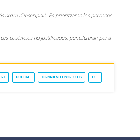
s ordre d’inscripció. Es prioritzaran les persones
 Les absències no justificades, penalitzaran per a
ENT
QUALITAT
JORNADES I CONGRESSOS
CST