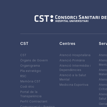
CST
Centres
Ser
CST
Atenció Hospitalària
Aten
Òrgans de Govern
Atenció Primària
Atenc
Ment
Organigrama
Atenció Intermèdia i
Dependències
Atenc
Pla estratègic
Mater
Atenció a la Salut
RSC
Mental
Atenc
Memòria CST
Medicina Esportiva
Atenc
Codi ètic
Críti
Portal de la
Atenc
Transparència
Salut
Perfil Contractant
Geria
Comunicació i Premsa