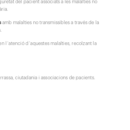
retat del pacient associats a les malalties no
ria.
ts
amb malalties no transmissibles a través de la
.
n l´atenció d´aquestes malalties, recolzant la
rrassa, ciutadania i associacions de pacients.