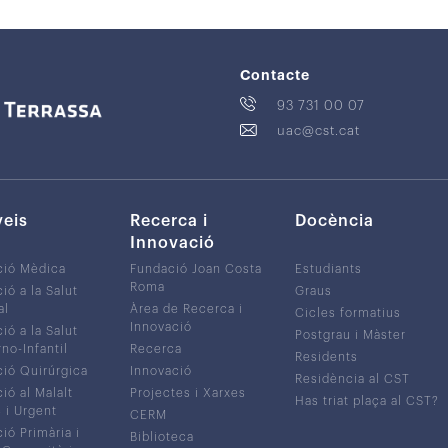
Contacte
93 731 00 07
uac@cst.cat
veis
Recerca i
Docència
Innovació
ció Mèdica
Fundació Joan Costa
Estudiants
Roma
ió a la Salut
Graus
al
Àrea de Recerca i
Cicles formatius
Innovació
ió a la Salut
Postgrau i Màster
no-Infantil
Recerca
Residents
ió Quirúrgica
Innovació
Residència al CST
ió al Malalt
Projectes i Xarxes
Has triat plaça al CST?
c i Urgent
CERM
ió Primària i
Biblioteca