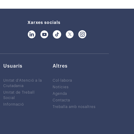
Xarxes socials
Usuaris
Altres
Unitat d’Atenció a la
Col·labora
Ciutadania
Notícies
Unitat de Treball
Agenda
Social
Contacta
Informació
Treballa amb nosaltres