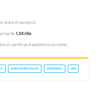
s ordre d’inscripció.
àrquing de
1,5€/dia
.
re el certificat d’assistència acreditat.
UT
GENÈTICA MOLECULAR
DIA MUNDIAL
ADN