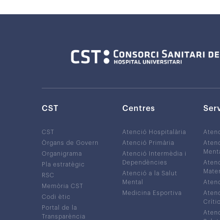
CST
Centres
Ser
CST
Atenció Hospitalària
Aten
Òrgans de Govern
Atenció Primària
Atenc
Ment
Organigrama
Atenció Intermèdia i
Dependències
Atenc
Pla estratègic
Mater
Atenció a la Salut
RSC
Mental
Atenc
Memòria CST
Medicina Esportiva
Atenc
Codi ètic
Críti
Portal de la
Atenc
Transparència