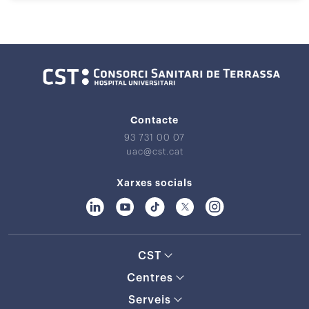
Contacte
93 731 00 07
uac@cst.cat
Xarxes socials
CST
Centres
Serveis