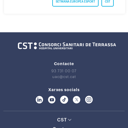
SETMANA EUROPEA ESPORT
CST
Contacte
93 731 00 07
uac@cst.cat
Xarxes socials
CST