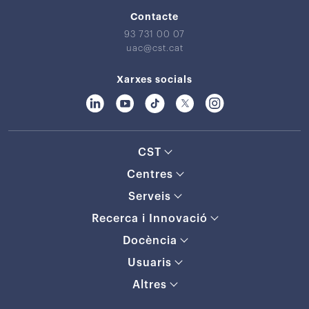
Contacte
93 731 00 07
uac@cst.cat
Xarxes socials
CST
Centres
Serveis
Recerca i Innovació
Docència
Usuaris
Altres