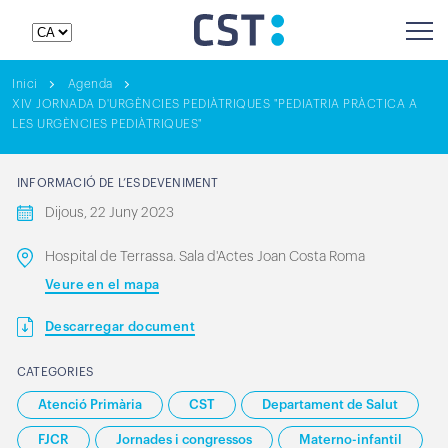
Inici
Agenda
XIV JORNADA D'URGÈNCIES PEDIÀTRIQUES "PEDIATRIA PRÀCTICA A
LES URGÈNCIES PEDIÀTRIQUES"
INFORMACIÓ DE L’ESDEVENIMENT
Dijous, 22 Juny 2023
Hospital de Terrassa. Sala d'Actes Joan Costa Roma
Veure en el mapa
Descarregar document
CATEGORIES
Atenció Primària
CST
Departament de Salut
FJCR
Jornades i congressos
Materno-infantil